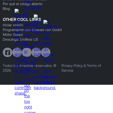
Por qué el código abierto
Blog
OTHER COOL LINKS
Iniciar sesión
Programación por bloques con Godot
Motor Godot
Descargar Endless OS
Todos los derechos reservados. ©
Privacy Policy & Terms of
2026.
Service
Preferences
By clicking
"Accept"
, you agree to the storing of cookies on your device to
enhance site navigation, analyze site usage, and assist in our marketing efforts.
Preferences
Reject