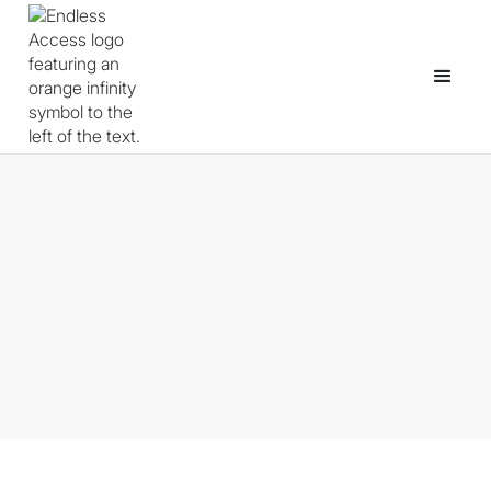
What Happens When Learners
Build Real Games Instead of
Assignments?
January 28, 2026