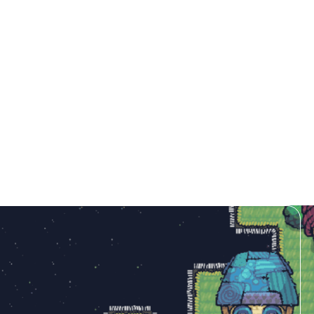
o, una historia a la vez.
r Threadbare