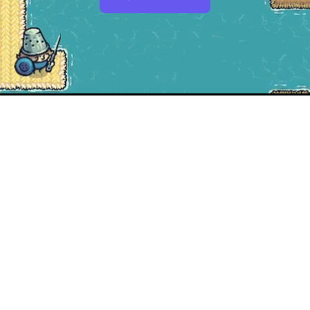
Únete a nuestro Discord
Ll
in
 tus
Conéctate con otros jugadores, comparte tus
creaciones y recibe apoyo en tiempo real del
Des
r un
equipo de Threadbare. Únete a nuestro servidor
la e
de Discord y sé parte del corazón de nuestra
edu
comunidad.
Únet
el f