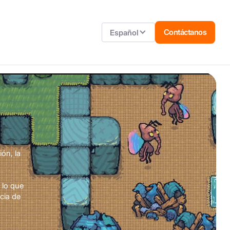
Contáctanos
Español
ón, la
, lo que
cia de