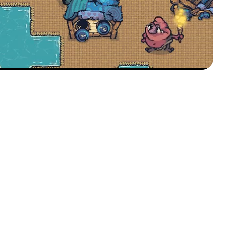
eva Threadbare a tu
stitución
cubre cómo Threadbare puede transformar
ducación en tu institución. Conéctate con
cadores y con el equipo de Threadbare.
e a nuestro Discord y ayúdanos a construir
uturo del aprendizaje.