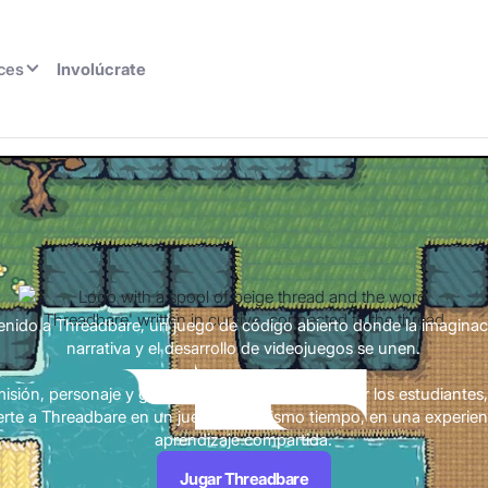
ces
Involúcrate
enido a Threadbare, un juego de código abierto donde la imaginaci
narrativa y el desarrollo de videojuegos se unen.
sión, personaje y giro de la historia es creado por los estudiantes
erte a Threadbare en un juego y, al mismo tiempo, en una experien
aprendizaje compartida.
Jugar Threadbare