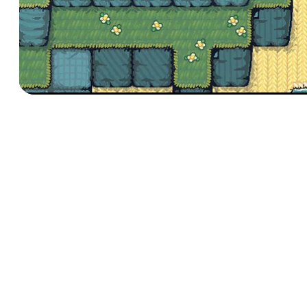
Contribuye a Threadbare
Da forma al futuro de Threadbare aportando
ideas, código o arte. Únete a una comunidad
vibrante de creadores y ayúdanos a construi
increíble juego de código abierto.